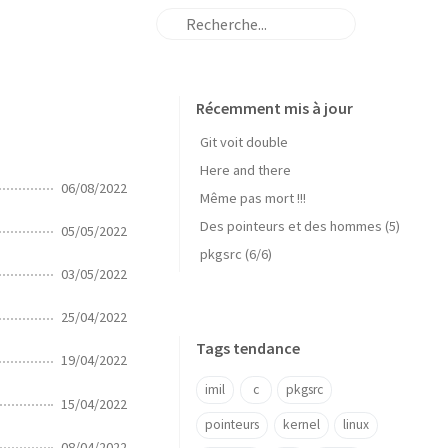
Récemment mis à jour
Git voit double
Here and there
06/08/2022
Même pas mort !!!
Des pointeurs et des hommes (5)
05/05/2022
pkgsrc (6/6)
03/05/2022
25/04/2022
Tags tendance
19/04/2022
imil
c
pkgsrc
15/04/2022
pointeurs
kernel
linux
08/04/2022