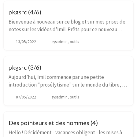
pkgsrc (4/6)
Bienvenue à nouveau sur ce blog et sur mes prises de
notes sur les vidéos d’Imil. Prêts pour ce nouveau
chapitre ? Après notre petit jeu de rôles des épisodes
13/05/2022
sysadmin, outils
précédents, nous allons maintenant nou...
pkgsrc (3/6)
Aujourd’hui, Imil commence par une petite
introduction “prosélytisme” sur le monde du libre, et
le rôle important des packageurs dans cet univers.
07/05/2022
sysadmin, outils
C’est beau, c’est de la poésie pure … Et si vous n...
Des pointeurs et des hommes (4)
Hello ! Décidément - vacances obligent - les mises à