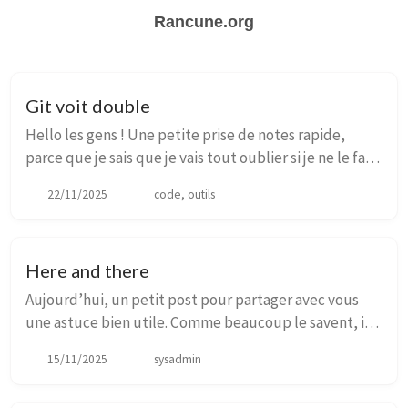
Rancune.org
Git voit double
Hello les gens ! Une petite prise de notes rapide,
parce que je sais que je vais tout oublier si je ne le fais
pas :) Il m’arrive souvent, depuis que je streame,
22/11/2025
code, outils
d’avoir besoin de deux remotes su...
Here and there
Aujourd’hui, un petit post pour partager avec vous
une astuce bien utile. Comme beaucoup le savent, i3
est depuis longtemps mon window manager favori.
15/11/2025
sysadmin
Quelle bonheur de pouvoir faire apparaitre ou...