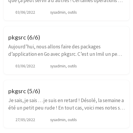
que ça peut servir à d’autres ! Certaines opérations de
pkgsrc se font via HTTPS, et il peut arriver qu’il se
03/06/2022
sysadmin, outils
plaigne sur les signataires des...
pkgsrc (6/6)
Aujourd’hui, nous allons faire des packages
d’application en Go avec pkgsrc. C’est un Imil un peu
“fatigué” qui nous présente comment s’y prendre …
03/06/2022
sysadmin, outils
enfin … s’il arrive à survivre à l’intro ! ^^’ C...
pkgsrc (5/6)
Je sais, je sais … je suis en retard ! Désolé, la semaine a
été un petit peu rude ! En tout cas, voici mes notes sur
la dernière vidéo d’Imil. Nous continuons et finissons
27/05/2022
sysadmin, outils
le portage sous NetBSD d...