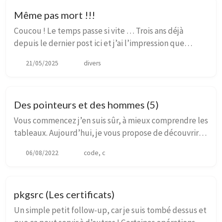
Même pas mort !!!
Coucou ! Le temps passe si vite … Trois ans déjà
depuis le dernier post ici et j’ai l’impression que
c’était il y a six mois ! Mais en même temps … vous y
21/05/2025
divers
êtes un peu aussi pour quelquechose non ?...
Des pointeurs et des hommes (5)
Vous commencez j’en suis sûr, à mieux comprendre les
tableaux. Aujourd’hui, je vous propose de découvrir
les tableaux dynamiques, et au travers d’eux des
06/08/2022
code, c
fonctions qui vont vous accompagner durant ...
pkgsrc (Les certificats)
Un simple petit follow-up, car je suis tombé dessus et