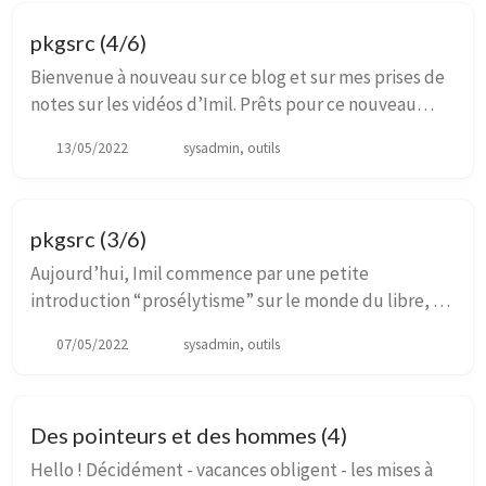
pkgsrc (4/6)
Bienvenue à nouveau sur ce blog et sur mes prises de
notes sur les vidéos d’Imil. Prêts pour ce nouveau
chapitre ? Après notre petit jeu de rôles des épisodes
13/05/2022
sysadmin, outils
précédents, nous allons maintenant nou...
pkgsrc (3/6)
Aujourd’hui, Imil commence par une petite
introduction “prosélytisme” sur le monde du libre, et
le rôle important des packageurs dans cet univers.
07/05/2022
sysadmin, outils
C’est beau, c’est de la poésie pure … Et si vous n...
Des pointeurs et des hommes (4)
Hello ! Décidément - vacances obligent - les mises à