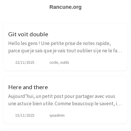
Rancune.org
Git voit double
Hello les gens ! Une petite prise de notes rapide,
parce que je sais que je vais tout oublier si je ne le fais
pas :) Il m’arrive souvent, depuis que je streame,
22/11/2025
code, outils
d’avoir besoin de deux remotes su...
Here and there
Aujourd’hui, un petit post pour partager avec vous
une astuce bien utile. Comme beaucoup le savent, i3
est depuis longtemps mon window manager favori.
15/11/2025
sysadmin
Quelle bonheur de pouvoir faire apparaitre ou...