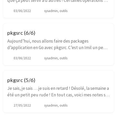
que ça peut servir à d’autres ! Certaines opérations de
pkgsrc se font via HTTPS, et il peut arriver qu’il se
03/06/2022
sysadmin, outils
plaigne sur les signataires des...
pkgsrc (6/6)
Aujourd’hui, nous allons faire des packages
d’application en Go avec pkgsrc. C’est un Imil un peu
“fatigué” qui nous présente comment s’y prendre …
03/06/2022
sysadmin, outils
enfin … s’il arrive à survivre à l’intro ! ^^’ C...
pkgsrc (5/6)
Je sais, je sais … je suis en retard ! Désolé, la semaine a
été un petit peu rude ! En tout cas, voici mes notes sur
la dernière vidéo d’Imil. Nous continuons et finissons
27/05/2022
sysadmin, outils
le portage sous NetBSD d...