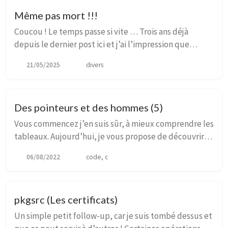
Même pas mort !!!
Coucou ! Le temps passe si vite … Trois ans déjà
depuis le dernier post ici et j’ai l’impression que
c’était il y a six mois ! Mais en même temps … vous y
21/05/2025
divers
êtes un peu aussi pour quelquechose non ?...
Des pointeurs et des hommes (5)
Vous commencez j’en suis sûr, à mieux comprendre les
tableaux. Aujourd’hui, je vous propose de découvrir
les tableaux dynamiques, et au travers d’eux des
06/08/2022
code, c
fonctions qui vont vous accompagner durant ...
pkgsrc (Les certificats)
Un simple petit follow-up, car je suis tombé dessus et